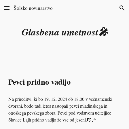
Šolsko novinarstvo
Skip to main content
Skip to navigation
Glasbena umetnost🎤
Pevci pridno vadijo
Na prireditvi, ki bo 19. 12. 2024 ob 18.00 v večnamenski
dvorani, bodo tudi letos nastopali pevci mladinskega in
otroškega pevskega zbora. Pevci pod vodstvom učiteljice
Slavice Lajh pridno vadijo že vse od jeseni.🎼🎶