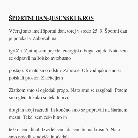
ŠPORTNI DAN-JESENSKI KROS
Včeraj smo imeli športni dan, torej v sredo 25. 9. Športni dan
je potekal v Zabovcih na
igrišču. Zjutraj sem pojedel energijsko bogat zajtrk. Nato sem
se odpravil na šolsko avtobusno
postajo. Kmalu smo odšli v Zabovce. Ob vodnjaku smo si
poiskali prostor. Z učiteljem
Zlatkom smo si ogledali progo. Nato smo se razgibali. Potem
smo gledali kako so tekali prvi,
drugi in tretji razredi. In končno smo se pripravili na štartnem
mestu. Tekel sem zelo hitro in
težko sem dihal. Izvedel sem, da sem bil na krosu 5. Nato
smo pojedli sendviče in gledali