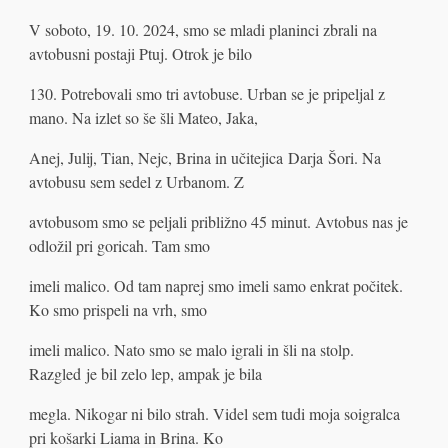
V soboto, 19. 10. 2024, smo se mladi planinci zbrali na
avtobusni postaji Ptuj. Otrok je bilo
130. Potrebovali smo tri avtobuse. Urban se je pripeljal z
mano. Na izlet so še šli Mateo, Jaka,
Anej, Julij, Tian, Nejc, Brina in učitejica Darja Šori. Na
avtobusu sem sedel z Urbanom. Z
avtobusom smo se peljali približno 45 minut. Avtobus nas je
odložil pri goricah. Tam smo
imeli malico. Od tam naprej smo imeli samo enkrat počitek.
Ko smo prispeli na vrh, smo
imeli malico. Nato smo se malo igrali in šli na stolp.
Razgled je bil zelo lep, ampak je bila
megla. Nikogar ni bilo strah. Videl sem tudi moja soigralca
pri košarki Liama in Brina. Ko