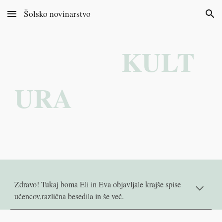
Šolsko novinarstvo
Skip to main content
Skip to navigation
KULT
URA
Zdravo! Tukaj boma Eli in Eva objavljale krajše spise
učencov,različna besedila in še več.