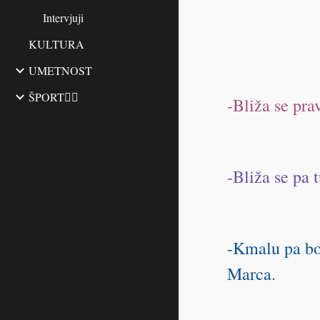
Intervjuji
KULTURA
UMETNOST
ŠPORT🏃‍♂️
-Bliža se pr
-Bliža se pa 
-Kmalu pa bo 
Marca.