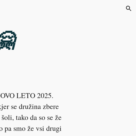
ion
🤗
n NOVO LETO 2025.
kjer se družina zbere
šoli, tako da so se že
ko pa smo že vsi drugi