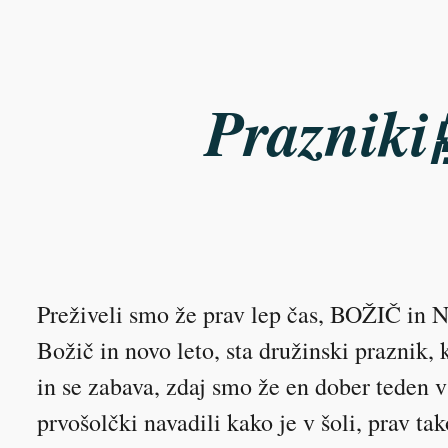
ip to main content
Skip to navigat
Prazniki
Preživeli smo že prav lep čas, BOŽIČ i
Božič in novo leto, sta družinski praznik, 
in se zabava, zdaj smo že en dober teden v 
prvošolčki navadili kako je v šoli, prav ta