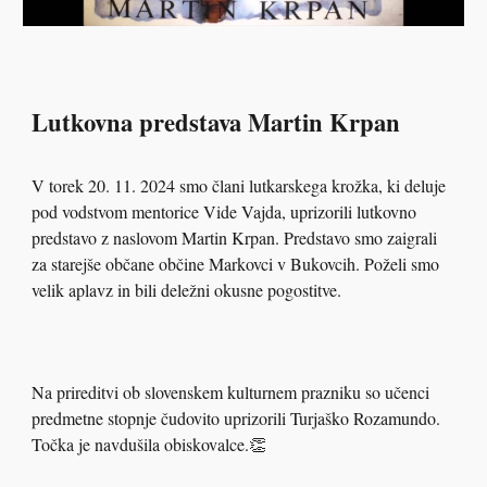
Lutkovna predstava Martin Krpan
V torek 20. 11. 2024 smo člani lutkarskega krožka, ki deluje
pod vodstvom mentorice Vide Vajda, uprizorili lutkovno
predstavo z naslovom Martin Krpan. Predstavo smo zaigrali
za starejše občane občine Markovci v Bukovcih. Poželi smo
velik aplavz in bili deležni okusne pogostitve.
Na prireditvi ob slovenskem kulturnem prazniku so učenci
predmetne stopnje čudovito uprizorili Turjaško Rozamundo.
Točka je navdušila obiskovalce.👏